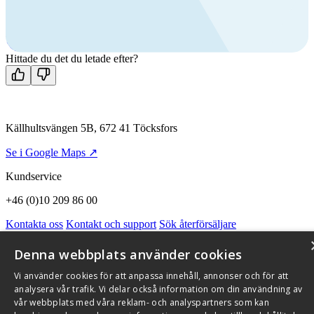
Ring oss
+46 (0)10 209 86 00
Mån-fre 08:00 - 16:00
Kontakta oss
Hittade du det du letade efter?
Källhultsvängen 5B, 672 41 Töcksfors
Se i Google Maps ↗
Kundservice
+46 (0)10 209 86 00
Kontakta oss
Kontakt och support
Sök återförsäljare
Integritetspolicy och cookies
Om Flexit
Aktuellt
Miljö och kvalitetssäkring
Alarmkoder
FAQ
Denna webbplats använder cookies
Qnister Visselblåsningsfunktion
Vi använder cookies för att anpassa innehåll, annonser och för att
© 2026 Flexit AB. Alla rättigheter förbehållna
analysera vår trafik. Vi delar också information om din användning av
vår webbplats med våra reklam- och analyspartners som kan
Aktuellt
Miljö och kvalitetssäkring