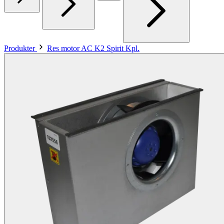
Produkter
Res motor AC K2 Spirit Kpl.