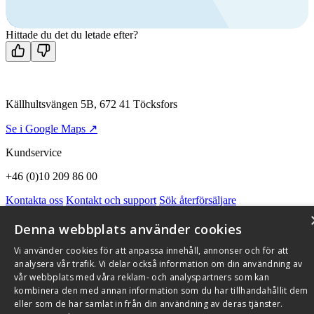
Mån-fre 08:00 - 16:00
Kontakta oss
Hittade du det du letade efter?
Källhultsvängen 5B, 672 41 Töcksfors
Se i Google Maps ↗
Kundservice
+46 (0)10 209 86 00
Kontakta oss
Kontakt och support
Sök återförsäljare
Integritetspolicy och cookies
Om Flexit
Aktuellt
Miljö och kvalitetssäkring
Alarmkoder
FAQ
Denna webbplats använder cookies
Qnister Visselblåsningsfunktion
Vi använder cookies för att anpassa innehåll, annonser och för att
© 2026 Flexit AB. Alla rättigheter förbehållna
analysera vår trafik. Vi delar också information om din användning av
vår webbplats med våra reklam- och analyspartners som kan
Aktuellt
Miljö och kvalitetssäkring
kombinera den med annan information som du har tillhandahållit dem
eller som de har samlat in från din användning av deras tjänster.