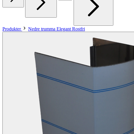
Produkter
Nedre trumma Elegant Rostfri