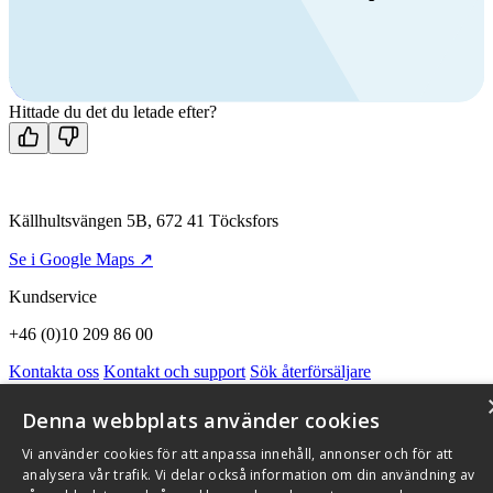
Ring oss
+46 (0)10 209 86 00
Mån-fre 08:00 - 16:00
Kontakta oss
Hittade du det du letade efter?
Källhultsvängen 5B, 672 41 Töcksfors
Se i Google Maps ↗
Kundservice
+46 (0)10 209 86 00
Kontakta oss
Kontakt och support
Sök återförsäljare
Integritetspolicy och cookies
Om Flexit
Aktuellt
Miljö och kvalitetssäkring
Alarmkoder
FAQ
Denna webbplats använder cookies
Qnister Visselblåsningsfunktion
Vi använder cookies för att anpassa innehåll, annonser och för att
© 2026 Flexit AB. Alla rättigheter förbehållna
analysera vår trafik. Vi delar också information om din användning av