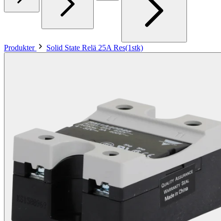
Produkter
Solid State Relä 25A Res(1stk)