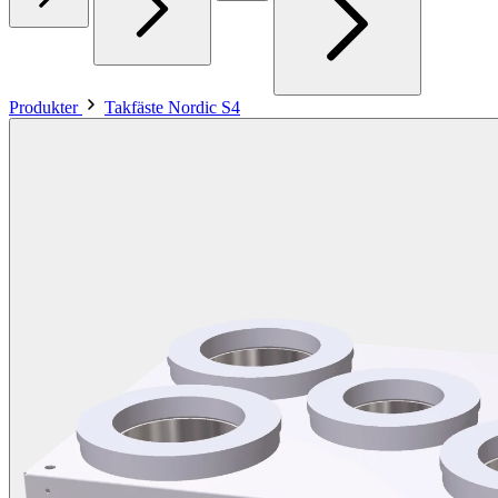
Produkter
Takfäste Nordic S4