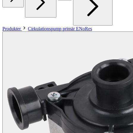
Produkter
Cirkulationspump primär ENoRes