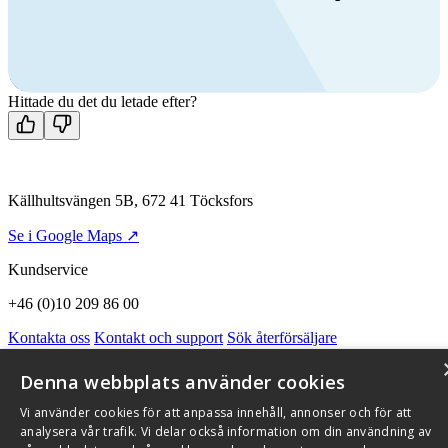
Ring oss
+46 (0)10 209 86 00
Mån-fre 08:00 - 16:00
Kontakta oss
Hittade du det du letade efter?
Källhultsvängen 5B, 672 41 Töcksfors
Se i Google Maps ↗
Kundservice
+46 (0)10 209 86 00
Kontakta oss
Kontakt och support
Sök återförsäljare
Integritetspolicy och cookies
Om Flexit
Aktuellt
Miljö och kvalitetssäkring
Alarmkoder
FAQ
Denna webbplats använder cookies
Qnister Visselblåsningsfunktion
Vi använder cookies för att anpassa innehåll, annonser och för att
© 2026 Flexit AB. Alla rättigheter förbehållna
analysera vår trafik. Vi delar också information om din användning av