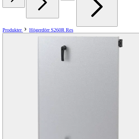
Produkter
Högerdörr S260R Res