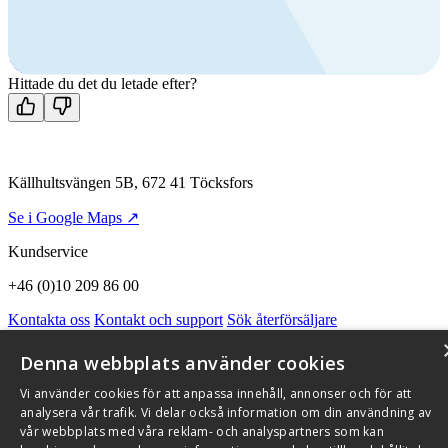
Ring oss
+46 (0)10 209 86 00
Mån-fre 08:00 - 16:00
Kontakta oss
Hittade du det du letade efter?
Källhultsvängen 5B, 672 41 Töcksfors
Se i Google Maps ↗
Kundservice
+46 (0)10 209 86 00
Kontakta oss
Kontakt och support
Sök återförsäljare
Integritetspolicy och cookies
Om Flexit
Aktuellt
Miljö och kvalitetssäkring
Alarmkoder
FAQ
Denna webbplats använder cookies
Qnister Visselblåsningsfunktion
Vi använder cookies för att anpassa innehåll, annonser och för att
© 2026 Flexit AB. Alla rättigheter förbehållna
analysera vår trafik. Vi delar också information om din användning av
vår webbplats med våra reklam- och analyspartners som kan
Aktuellt
Miljö och kvalitetssäkring