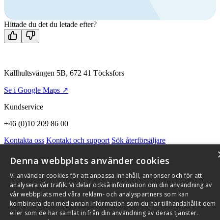
Mån-fre 08:00 - 16:00
Kontakta oss
Hittade du det du letade efter?
Källhultsvängen 5B, 672 41 Töcksfors
Se i Google Maps ↗
Kundservice
+46 (0)10 209 86 00
Kontakta oss
Kontakt och support
Sök återförsäljare
Integritetspolicy och cookies
Om Flexit
Aktuellt
Miljö och kvalitetssäkring
Alarmkoder
FAQ
Denna webbplats använder cookies
Qnister Visselblåsningsfunktion
Vi använder cookies för att anpassa innehåll, annonser och för att
© 2026 Flexit AB. Alla rättigheter förbehållna
analysera vår trafik. Vi delar också information om din användning av
vår webbplats med våra reklam- och analyspartners som kan
Aktuellt
Miljö och kvalitetssäkring
kombinera den med annan information som du har tillhandahållit dem
eller som de har samlat in från din användning av deras tjänster.