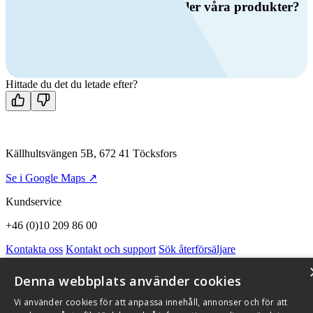
Har du frågor om ventilation eller våra produkter?
Ring oss
+46 (0)10 209 86 00
Mån-fre 08:00 - 16:00
Kontakta oss
Hittade du det du letade efter?
Källhultsvängen 5B, 672 41 Töcksfors
Se i Google Maps ↗
Kundservice
+46 (0)10 209 86 00
Kontakta oss
Kontakt och support
Sök återförsäljare
Integritetspolicy och cookies
Om Flexit
Aktuellt
Miljö och kvalitetssäkring
Alarmkoder
FAQ
Denna webbplats använder cookies
Qnister Visselblåsningsfunktion
Vi använder cookies för att anpassa innehåll, annonser och för att
© 2026 Flexit AB. Alla rättigheter förbehållna