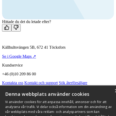
Ring oss
+46 (0)10 209 86 00
Mån-fre 08:00 - 16:00
Kontakta oss
Hittade du det du letade efter?
Källhultsvängen 5B, 672 41 Töcksfors
Se i Google Maps ↗
Kundservice
+46 (0)10 209 86 00
Kontakta oss
Kontakt och support
Sök återförsäljare
Integritetspolicy och cookies
Om Flexit
Aktuellt
Miljö och kvalitetssäkring
Alarmkoder
FAQ
Denna webbplats använder cookies
Qnister Visselblåsningsfunktion
Vi använder cookies för att anpassa innehåll, annonser och för att
© 2026 Flexit AB. Alla rättigheter förbehållna
analysera vår trafik. Vi delar också information om din användning av
vår webbplats med våra reklam- och analyspartners som kan
Aktuellt
Miljö och kvalitetssäkring