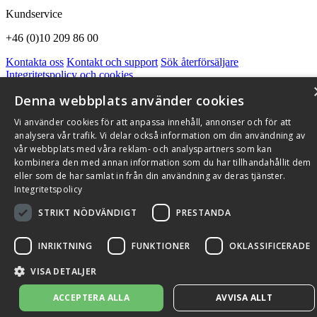
Kundservice
+46 (0)10 209 86 00
Kontakta oss
Kontakt och support
Sök återförsäljare
Integritetspolicy och cookies
Om Flexit
Aktuellt
Miljö och kvalitetssäkring
Alarmkoder
FAQ
Denna webbplats använder cookies
Qnister Visselblåsningsfunktion
Vi använder cookies för att anpassa innehåll, annonser och för att
© 2026 Flexit AB. Alla rättigheter förbehållna
analysera vår trafik. Vi delar också information om din användning av
Aktuellt
Miljö och kvalitetssäkring
vår webbplats med våra reklam- och analyspartners som kan
kombinera den med annan information som du har tillhandahållit dem
eller som de har samlat in från din användning av deras tjänster.
Integritetspolicy
STRIKT NÖDVÄNDIGT
PRESTANDA
INRIKTNING
FUNKTIONER
OKLASSIFICERADE
VISA DETALJER
ACCEPTERA ALLA
AVVISA ALLT