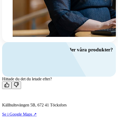
Har du frågor om ventilation eller våra produkter?
Ring oss
+46 (0)10 209 86 00
Mån-fre 08:00 - 16:00
Kontakta oss
Hittade du det du letade efter?
Källhultsvängen 5B, 672 41 Töcksfors
Se i Google Maps ↗