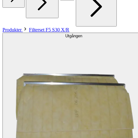
Produkter
Filterset F5 S30 X/R
Utgången