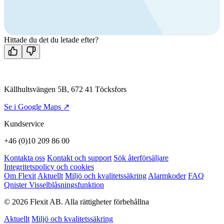
Ring oss
+46 (0)10 209 86 00
Mån-fre 08:00 - 16:00
Kontakta oss
Hittade du det du letade efter?
Källhultsvängen 5B, 672 41 Töcksfors
Se i Google Maps ↗
Kundservice
+46 (0)10 209 86 00
Kontakta oss
Kontakt och support
Sök återförsäljare
Integritetspolicy och cookies
Om Flexit
Aktuellt
Miljö och kvalitetssäkring
Alarmkoder
FAQ
Qnister Visselblåsningsfunktion
© 2026 Flexit AB. Alla rättigheter förbehållna
Aktuellt
Miljö och kvalitetssäkring