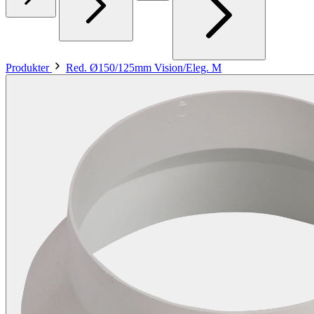
Produkter
Red. Ø150/125mm Vision/Eleg. M