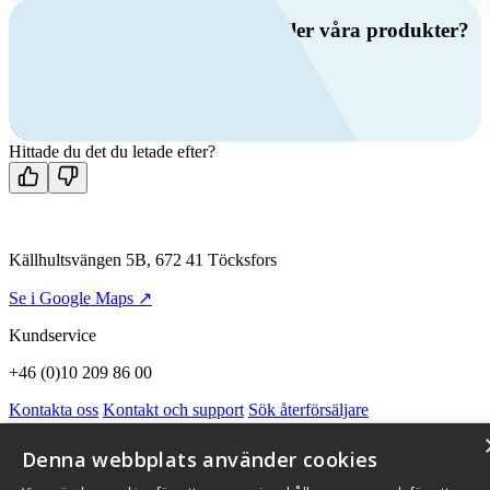
Har du frågor om ventilation eller våra produkter?
Ring oss
+46 (0)10 209 86 00
Mån-fre 08:00 - 16:00
Kontakta oss
Hittade du det du letade efter?
Källhultsvängen 5B, 672 41 Töcksfors
Se i Google Maps ↗
Kundservice
+46 (0)10 209 86 00
Kontakta oss
Kontakt och support
Sök återförsäljare
Integritetspolicy och cookies
Om Flexit
Aktuellt
Miljö och kvalitetssäkring
Alarmkoder
FAQ
Denna webbplats använder cookies
Qnister Visselblåsningsfunktion