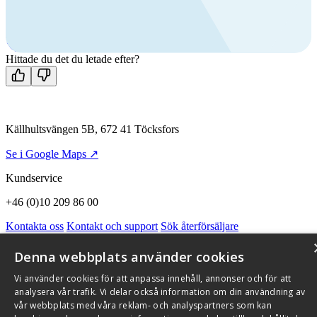
Ring oss
+46 (0)10 209 86 00
Mån-fre 08:00 - 16:00
Kontakta oss
Hittade du det du letade efter?
Källhultsvängen 5B, 672 41 Töcksfors
Se i Google Maps ↗
Kundservice
+46 (0)10 209 86 00
Kontakta oss
Kontakt och support
Sök återförsäljare
Integritetspolicy och cookies
Om Flexit
Aktuellt
Miljö och kvalitetssäkring
Alarmkoder
FAQ
Denna webbplats använder cookies
Qnister Visselblåsningsfunktion
Vi använder cookies för att anpassa innehåll, annonser och för att
© 2026 Flexit AB. Alla rättigheter förbehållna
analysera vår trafik. Vi delar också information om din användning av
vår webbplats med våra reklam- och analyspartners som kan
Aktuellt
Miljö och kvalitetssäkring