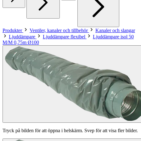
Produkter
Ventiler, kanaler och tillbehör
Kanaler och slangar
Ljuddämpare
Ljuddämpare flexibel
Ljuddämpare isol 50
M/M 0,75m Ø100
Tryck på bilden för att öppna i helskärm. Svep för att visa fler bilder.