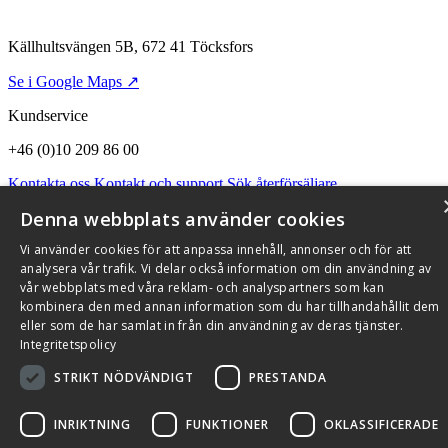
Källhultsvängen 5B, 672 41 Töcksfors
Se i Google Maps ↗
Kundservice
+46 (0)10 209 86 00
Kontakta oss
Kontakt och support
Sök återförsäljare
Integritetspolicy och cookies
Denna webbplats använder cookies
Om Flexit
Aktuellt
Miljö och kvalitetssäkring
Alarmkoder
FAQ
Qnister Visselblåsningsfunktion
Vi använder cookies för att anpassa innehåll, annonser och för att
analysera vår trafik. Vi delar också information om din användning av
© 2026 Flexit AB. Alla rättigheter förbehållna
vår webbplats med våra reklam- och analyspartners som kan
Aktuellt
Miljö och kvalitetssäkring
kombinera den med annan information som du har tillhandahållit dem
eller som de har samlat in från din användning av deras tjänster.
Integritetspolicy
STRIKT NÖDVÄNDIGT
PRESTANDA
INRIKTNING
FUNKTIONER
OKLASSIFICERADE