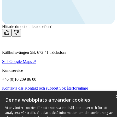
Ring oss
+46 (0)10 209 86 00
Mån-fre 08:00 - 16:00
Kontakta oss
Hittade du det du letade efter?
Källhultsvängen 5B, 672 41 Töcksfors
Se i Google Maps ↗
Kundservice
+46 (0)10 209 86 00
Kontakta oss
Kontakt och support
Sök återförsäljare
Integritetspolicy och cookies
Om Flexit
Aktuellt
Miljö och kvalitetssäkring
Alarmkoder
FAQ
Denna webbplats använder cookies
Qnister Visselblåsningsfunktion
Vi använder cookies för att anpassa innehåll, annonser och för att
© 2026 Flexit AB. Alla rättigheter förbehållna
analysera vår trafik. Vi delar också information om din användning av