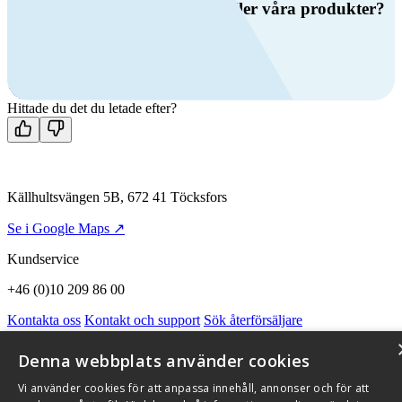
Har du frågor om ventilation eller våra produkter?
Ring oss
+46 (0)10 209 86 00
Mån-fre 08:00 - 16:00
Kontakta oss
Hittade du det du letade efter?
Källhultsvängen 5B, 672 41 Töcksfors
Se i Google Maps ↗
Kundservice
+46 (0)10 209 86 00
Kontakta oss
Kontakt och support
Sök återförsäljare
Integritetspolicy och cookies
Om Flexit
Aktuellt
Miljö och kvalitetssäkring
Alarmkoder
FAQ
Denna webbplats använder cookies
Qnister Visselblåsningsfunktion
Vi använder cookies för att anpassa innehåll, annonser och för att
© 2026 Flexit AB. Alla rättigheter förbehållna