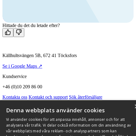
Ring oss
+46 (0)10 209 86 00
Mån-fre 08:00 - 16:00
Kontakta oss
Hittade du det du letade efter?
Källhultsvängen 5B, 672 41 Töcksfors
Se i Google Maps ↗
Kundservice
+46 (0)10 209 86 00
Kontakta oss
Kontakt och support
Sök återförsäljare
Integritetspolicy och cookies
Om Flexit
Aktuellt
Miljö och kvalitetssäkring
Alarmkoder
FAQ
Denna webbplats använder cookies
Qnister Visselblåsningsfunktion
Vi använder cookies för att anpassa innehåll, annonser och för att
© 2026 Flexit AB. Alla rättigheter förbehållna
analysera vår trafik. Vi delar också information om din användning av
vår webbplats med våra reklam- och analyspartners som kan
Aktuellt
Miljö och kvalitetssäkring