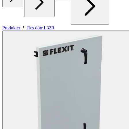
Produkter
Res dörr L32R