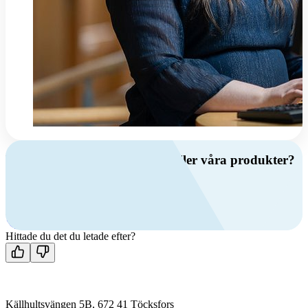
Har du frågor om ventilation eller våra produkter?
Ring oss
+46 (0)10 209 86 00
Mån-fre 08:00 - 16:00
Kontakta oss
Hittade du det du letade efter?
Källhultsvängen 5B, 672 41 Töcksfors