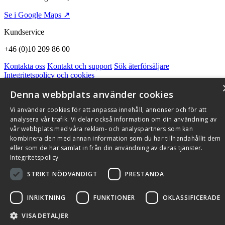
Se i Google Maps ↗
Kundservice
+46 (0)10 209 86 00
Kontakta oss
Kontakt och support
Sök återförsäljare
Integritetspolicy och cookies
Om Flexit
Aktuellt
Miljö och kvalitetssäkring
Alarmkoder
FAQ
Denna webbplats använder cookies
Qnister Visselblåsningsfunktion
Vi använder cookies för att anpassa innehåll, annonser och för att
© 2026 Flexit AB. Alla rättigheter förbehållna
analysera vår trafik. Vi delar också information om din användning av
Aktuellt
Miljö och kvalitetssäkring
vår webbplats med våra reklam- och analyspartners som kan
kombinera den med annan information som du har tillhandahållit dem
eller som de har samlat in från din användning av deras tjänster.
Integritetspolicy
STRIKT NÖDVÄNDIGT
PRESTANDA
INRIKTNING
FUNKTIONER
OKLASSIFICERADE
VISA DETALJER