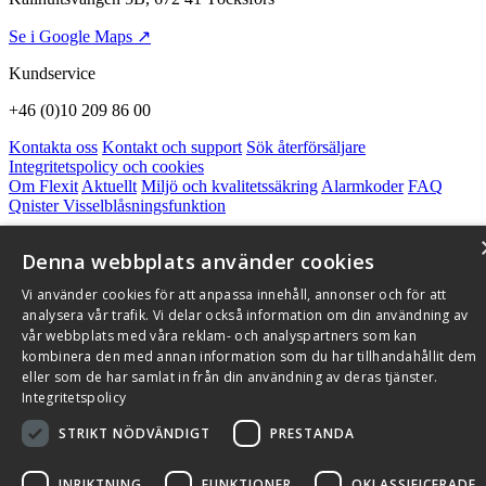
Se i Google Maps ↗
Kundservice
+46 (0)10 209 86 00
Kontakta oss
Kontakt och support
Sök återförsäljare
Integritetspolicy och cookies
Om Flexit
Aktuellt
Miljö och kvalitetssäkring
Alarmkoder
FAQ
Qnister Visselblåsningsfunktion
© 2026 Flexit AB. Alla rättigheter förbehållna
Denna webbplats använder cookies
Aktuellt
Miljö och kvalitetssäkring
Vi använder cookies för att anpassa innehåll, annonser och för att
analysera vår trafik. Vi delar också information om din användning av
vår webbplats med våra reklam- och analyspartners som kan
kombinera den med annan information som du har tillhandahållit dem
eller som de har samlat in från din användning av deras tjänster.
Integritetspolicy
STRIKT NÖDVÄNDIGT
PRESTANDA
INRIKTNING
FUNKTIONER
OKLASSIFICERADE