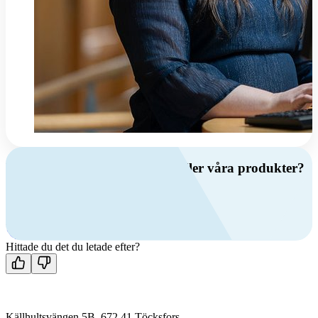
Har du frågor om ventilation eller våra produkter?
Ring oss
+46 (0)10 209 86 00
Mån-fre 08:00 - 16:00
Kontakta oss
Hittade du det du letade efter?
Källhultsvängen 5B, 672 41 Töcksfors