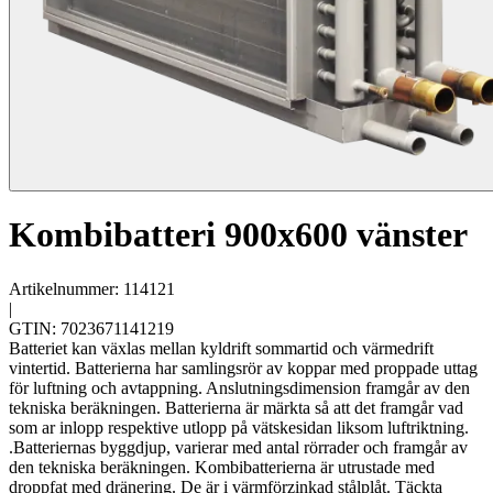
Kombibatteri 900x600 vänster
Artikelnummer: 114121
|
GTIN: 7023671141219
Batteriet kan växlas mellan kyldrift sommartid och värmedrift
vintertid. Batterierna har samlingsrör av koppar med proppade uttag
för luftning och avtappning. Anslutningsdimension framgår av den
tekniska beräkningen. Batterierna är märkta så att det framgår vad
som ar inlopp respektive utlopp på vätskesidan liksom luftriktning.
.Batteriernas byggdjup, varierar med antal rörrader och framgår av
den tekniska beräkningen. Kombibatterierna är utrustade med
droppfat med dränering. De är i värmförzinkad stålplåt. Täckta