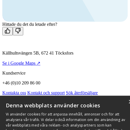
Ring oss
+46 (0)10 209 86 00
Mån-fre 08:00 - 16:00
Kontakta oss
Hittade du det du letade efter?
Källhultsvängen 5B, 672 41 Töcksfors
Se i Google Maps ↗
Kundservice
+46 (0)10 209 86 00
Kontakta oss
Kontakt och support
Sök återförsäljare
Integritetspolicy och cookies
Om Flexit
Aktuellt
Miljö och kvalitetssäkring
Alarmkoder
FAQ
Denna webbplats använder cookies
Qnister Visselblåsningsfunktion
Vi använder cookies för att anpassa innehåll, annonser och för att
© 2026 Flexit AB. Alla rättigheter förbehållna
analysera vår trafik. Vi delar också information om din användning av
vår webbplats med våra reklam- och analyspartners som kan
Aktuellt
Miljö och kvalitetssäkring