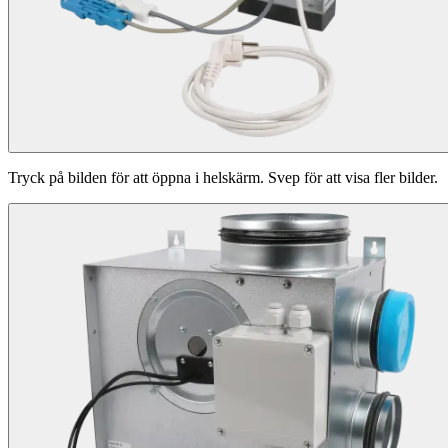
Tryck på bilden för att öppna i helskärm. Svep för att visa fler bilder.