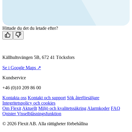
Ring oss
+46 (0)10 209 86 00
Mån-fre 08:00 - 16:00
Kontakta oss
Hittade du det du letade efter?
Källhultsvängen 5B, 672 41 Töcksfors
Se i Google Maps ↗
Kundservice
+46 (0)10 209 86 00
Kontakta oss
Kontakt och support
Sök återförsäljare
Integritetspolicy och cookies
Om Flexit
Aktuellt
Miljö och kvalitetssäkring
Alarmkoder
FAQ
Qnister Visselblåsningsfunktion
© 2026 Flexit AB. Alla rättigheter förbehållna