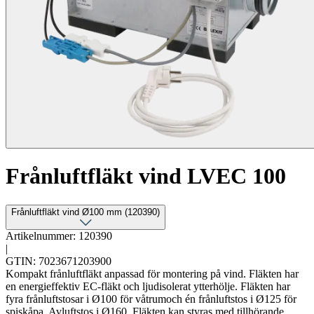
Frånluftfläkt vind LVEC 100
Frånluftfläkt vind Ø100 mm (120390)
Artikelnummer: 120390
|
GTIN: 7023671203900
Kompakt frånluftfläkt anpassad för montering på vind. Fläkten har
en energieffektiv EC-fläkt och ljudisolerat ytterhölje. Fläkten har
fyra frånluftstosar i Ø100 för våtrumoch én frånluftstos i Ø125 för
spiskåpa. Avluftstos i Ø160. Fläkten kan styras med tillhörande