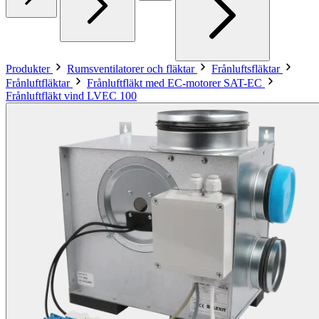
Produkter
Rumsventilatorer och fläktar
Frånluftsfläktar
Frånluftfläktar
Frånluftfläkt med EC-motorer SAT-EC
Frånluftfläkt vind LVEC 100