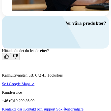
Har du frågor om ventilation eller våra produkter?
Ring oss
+46 (0)10 209 86 00
Mån-fre 08:00 - 16:00
Kontakta oss
Hittade du det du letade efter?
Källhultsvängen 5B, 672 41 Töcksfors
Se i Google Maps ↗
Kundservice
+46 (0)10 209 86 00
Kontakta oss
Kontakt och support
Sök återförsäljare