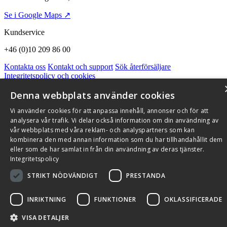
Se i Google Maps ↗
Kundservice
+46 (0)10 209 86 00
Kontakta oss
Kontakt och support
Sök återförsäljare
Integritetspolicy och cookies
Om Flexit
Aktuellt
Miljö och kvalitetssäkring
Alarmkoder
FAQ
Denna webbplats använder cookies
Qnister Visselblåsningsfunktion
Vi använder cookies för att anpassa innehåll, annonser och för att
© 2026 Flexit AB. Alla rättigheter förbehållna
analysera vår trafik. Vi delar också information om din användning av
Aktuellt
Miljö och kvalitetssäkring
vår webbplats med våra reklam- och analyspartners som kan
kombinera den med annan information som du har tillhandahållit dem
eller som de har samlat in från din användning av deras tjänster.
Integritetspolicy
STRIKT NÖDVÄNDIGT
PRESTANDA
INRIKTNING
FUNKTIONER
OKLASSIFICERADE
VISA DETALJER