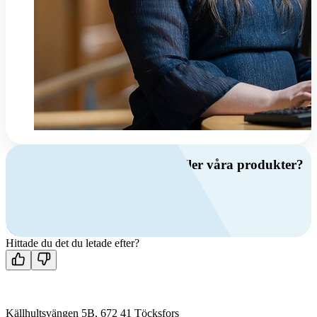
Har du frågor om ventilation eller våra produkter?
Ring oss
+46 (0)10 209 86 00
Mån-fre 08:00 - 16:00
Kontakta oss
Hittade du det du letade efter?
Källhultsvängen 5B, 672 41 Töcksfors