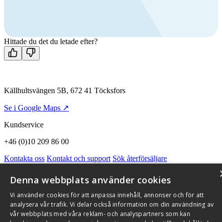
Ring oss
+46 (0)10 209 86 00
Mån-fre 08:00 - 16:00
Kontakta oss
Hittade du det du letade efter?
Källhultsvängen 5B, 672 41 Töcksfors
Se i Google Maps ↗
Kundservice
+46 (0)10 209 86 00
Kontakta oss
Kontakt och support
Sök återförsäljare
Integritetspolicy och cookies
Om Flexit
Aktuellt
Miljö och kvalitetssäkring
Alarmkoder
FAQ
Denna webbplats använder cookies
Qnister Visselblåsningsfunktion
Vi använder cookies för att anpassa innehåll, annonser och för att
© 2026 Flexit AB. Alla rättigheter förbehållna
analysera vår trafik. Vi delar också information om din användning av
vår webbplats med våra reklam- och analyspartners som kan
Aktuellt
Miljö och kvalitetssäkring