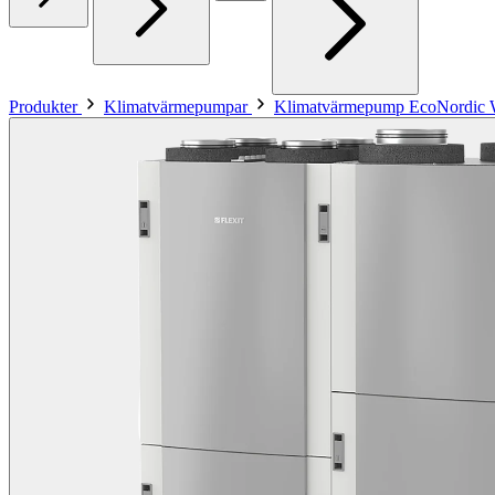
Produkter
Klimatvärmepumpar
Klimatvärmepump EcoNordic