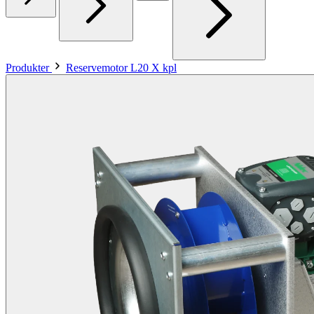
Produkter
Reservemotor L20 X kpl