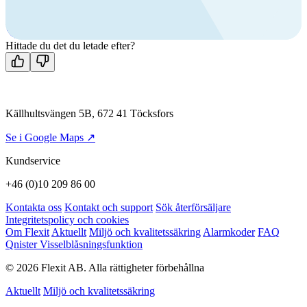
+46 (0)10 209 86 00
Mån-fre 08:00 - 16:00
Kontakta oss
Hittade du det du letade efter?
Källhultsvängen 5B, 672 41 Töcksfors
Se i Google Maps ↗
Kundservice
+46 (0)10 209 86 00
Kontakta oss
Kontakt och support
Sök återförsäljare
Integritetspolicy och cookies
Om Flexit
Aktuellt
Miljö och kvalitetssäkring
Alarmkoder
FAQ
Qnister Visselblåsningsfunktion
© 2026 Flexit AB. Alla rättigheter förbehållna
Aktuellt
Miljö och kvalitetssäkring