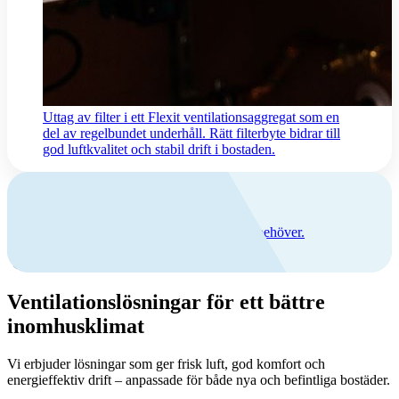
Uttag av filter i ett Flexit ventilationsaggregat som en
del av regelbundet underhåll. Rätt filterbyte bidrar till
god luftkvalitet och stabil drift i bostaden.
Jag behöver filter/reservdelar
Vi gör det enkelt att hitta och beställa det du behöver.
Ventilationslösningar för ett bättre
inomhusklimat
Vi erbjuder lösningar som ger frisk luft, god komfort och
energieffektiv drift – anpassade för både nya och befintliga bostäder.