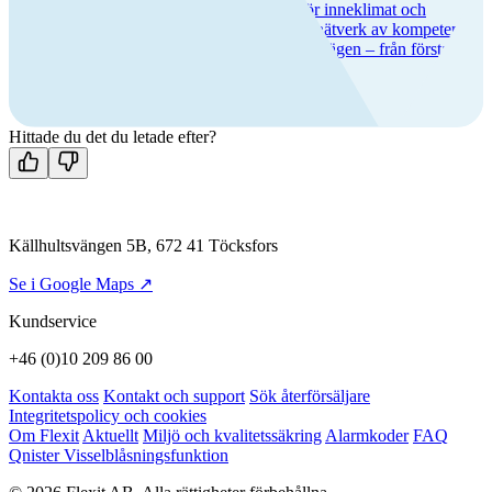
Vi har över 50 års erfarenhet av lösningar för inneklimat och
ventilation, lång produktgaranti och ett brett nätverk av kompetenta
servicepartners. Hos oss får du trygghet hela vägen – från första
köpet till många års användning.
Hittade du det du letade efter?
Källhultsvängen 5B, 672 41 Töcksfors
Se i Google Maps ↗
Kundservice
+46 (0)10 209 86 00
Kontakta oss
Kontakt och support
Sök återförsäljare
Integritetspolicy och cookies
Om Flexit
Aktuellt
Miljö och kvalitetssäkring
Alarmkoder
FAQ
Qnister Visselblåsningsfunktion