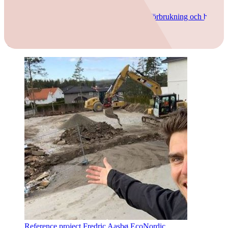
Se hur andra har fått friskare luft, lägre energiförbrukning och bättre
komfort med Flexit.
Reference project Fredric Aasbø EcoNordic