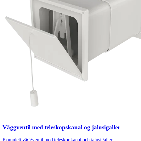
Väggventil med teleskopskanal og jalusigaller
Komplett väggventil med teleskopkanal och jalusigaller.