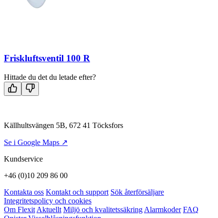
Friskluftsventil 100 R
Hittade du det du letade efter?
Källhultsvängen 5B, 672 41 Töcksfors
Se i Google Maps ↗
Kundservice
+46 (0)10 209 86 00
Kontakta oss
Kontakt och support
Sök återförsäljare
Integritetspolicy och cookies
Om Flexit
Aktuellt
Miljö och kvalitetssäkring
Alarmkoder
FAQ