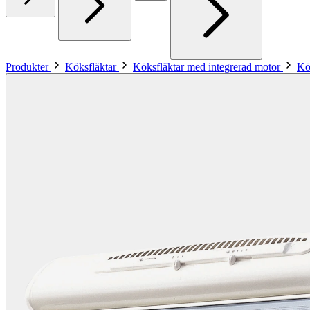
Produkter
Köksfläktar
Köksfläktar med integrerad motor
Kö