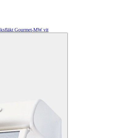
ksfläkt Gourmet-MW vit