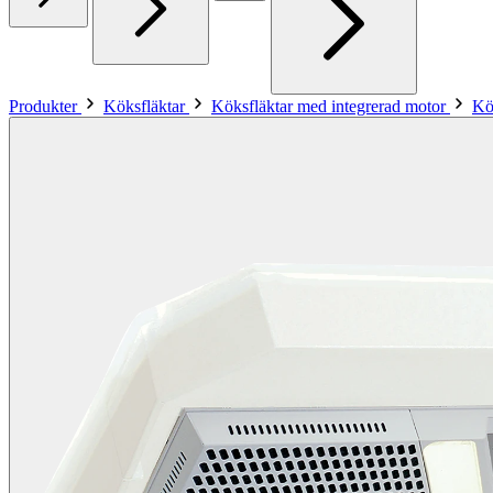
Produkter
Köksfläktar
Köksfläktar med integrerad motor
Kö