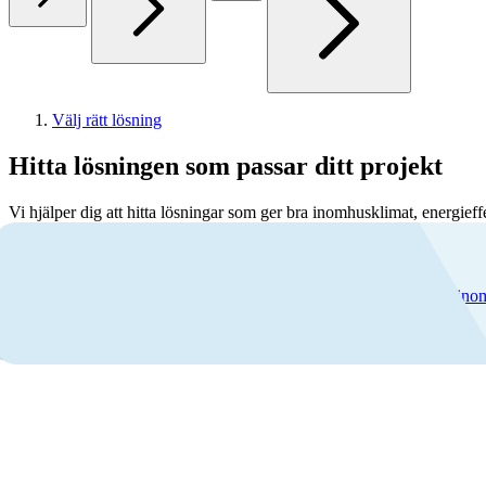
Välj rätt lösning
Hitta lösningen som passar ditt projekt
Vi hjälper dig att hitta lösningar som ger bra inomhusklimat, energieffe
Jag projekterar eller bygger nytt
är du projekterar eller bygger nytt är rätt ventilation avgörande för i
rift.