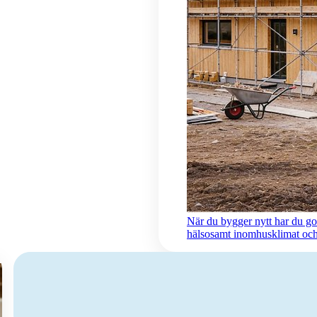
När du bygger nytt har du god
hälsosamt inomhusklimat och 
Jag renoverar eller uppgraderar byggnad
Ska du renovera eller uppgradera en byggnad? Då är det ett bra tillfäl