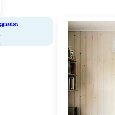
yggnation
.