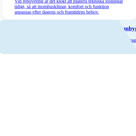
Vid renovering är det klokt att planera tekniska lösningar
tidigt, så att inomhusklimat, komfort och funktion
anpassas efter dagens och framtidens behov.
Ventilationsuppgradering i äldre bostäder – utan omb
ldre byggnader kan ha stora utmaningar med luftkvalitet, fukt och drag