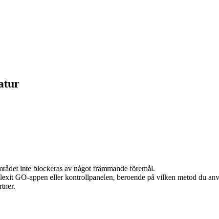
atur
området inte blockeras av något främmande föremål.
 Flexit GO-appen eller kontrollpanelen, beroende på vilken metod du an
tner.