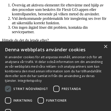
Överväg att aktivera elementet för eftervärme med hjälp av
den procedure som beskrivs för Flexit GO-appen eller
kontrollpanelen, beroende på vilken metod du använder.
Vid återkommande problemaktik bör inreglering ses över för
att säkerställa korrekt funktion.
Om ingen åtgärd löser ditt problem, kontakta din
servicepartner.
Hittade du det du letade efter?
×
Denna webbplats använder cookies
Vi använder cookies för att anpassa innehåll, annonser och för att
analysera vår trafik. Vi delar också information om din användning
Källhultsvängen 5B, 672 41 Töcksfors
av vår webbplats med våra reklam- och analyspartners som kan
kombinera den med annan information som du har tillhandahållit
Se i Google Maps ↗
dem eller som de har samlat in från din användning av deras
tjänster.
Integritetspolicy
Kundservice
STRIKT NÖDVÄNDIGT
PRESTANDA
+46 (0)10 209 86 00
Kontakta oss
Kontakt och support
Sök återförsäljare
INRIKTNING
FUNKTIONER
Integritetspolicy och cookies
Om Flexit
Aktuellt
Miljö och kvalitetssäkring
Alarmkoder
FAQ