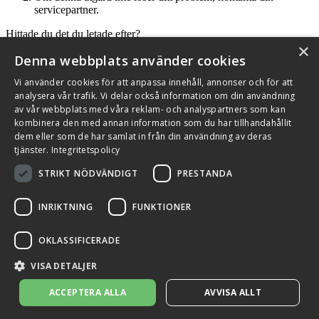
servicepartner.
Hittade du det du letade efter?
×
Denna webbplats använder cookies
Vi använder cookies för att anpassa innehåll, annonser och för att
analysera vår trafik. Vi delar också information om din användning
Källhultsvängen 5B, 672 41 Töcksfors
av vår webbplats med våra reklam- och analyspartners som kan
kombinera den med annan information som du har tillhandahållit
Se i Google Maps ↗
dem eller som de har samlat in från din användning av deras
tjänster.
Integritetspolicy
Kundservice
STRIKT NÖDVÄNDIGT
PRESTANDA
+46 (0)10 209 86 00
Kontakta oss
Kontakt och support
Sök återförsäljare
INRIKTNING
FUNKTIONER
Integritetspolicy och cookies
Om Flexit
Aktuellt
Miljö och kvalitetssäkring
Alarmkoder
FAQ
OKLASSIFICERADE
Qnister Visselblåsningsfunktion
© 2026 Flexit AB. Alla rättigheter förbehållna
VISA DETALJER
Aktuellt
Miljö och kvalitetssäkring
ACCEPTERA ALLA
AVVISA ALLT