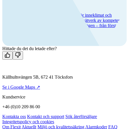
Flexit – trygghet och kvalitet
Vi har över 50 års erfarenhet av lösningar för inneklimat och
ventilation, lång produktgaranti och ett brett nätverk av kompetenta
servicepartners. Hos oss får du trygghet hela vägen – från första
köpet till många års användning.
Hittade du det du letade efter?
Källhultsvängen 5B, 672 41 Töcksfors
Se i Google Maps ↗
Kundservice
+46 (0)10 209 86 00
Kontakta oss
Kontakt och support
Sök återförsäljare
Integritetspolicy och cookies
Om Flexit
Aktuellt
Miljö och kvalitetssäkring
Alarmkoder
FAQ