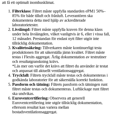
att få ett optimalt inomhusklimat.
Filterklass:
Filtret måste uppfylla standarden ePM1 50%–
85% för både tilluft och frånluft. Leverantören ska
dokumentera detta med hjälp av ackrediterade
laboratorietester.
Livslängd:
Filtret måste uppfylla kraven för denna klass
under hela livslängden, vilket vanligtvis är 6, eller i vissa fall,
12 månader. Prestandan för endast nytt filter utgör inte
tillräcklig dokumentation.
Kvalitetssäkring:
Tillverkaren måste kontinuerligt testa
produktionen för att säkerställa jämn kvalitet. Filtret måste
testas i Flexits aggregat. Årlig dokumentation av testrutiner
och resultatgranskning krävs.
*Läs mer om varför det krävs att filtret du använder är testat
och anpassat till aktuellt ventilationsaggregat.
Tryckfall:
Filtrets tryckfall måste testas och dokumenteras i
godkända laboratorier för att säkerställa korrekt funktion.
Passform och tätning:
Filtrets passform och tätningen runt
filtret måste testas och dokumenteras. Luftläckage runt filtret
ska undvikas.
Euroventcertifiering:
Observera att generell
Euroventcertifiering inte utgör tillräcklig dokumentation,
eftersom resultat kan variera mellan
bostadsventilationsaggregat.