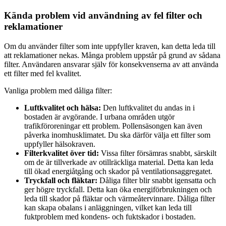
Kända problem vid användning av fel filter och
reklamationer
Om du använder filter som inte uppfyller kraven, kan detta leda till
att reklamationer nekas. Många problem uppstår på grund av sådana
filter. Användaren ansvarar själv för konsekvenserna av att använda
ett filter med fel kvalitet.
Vanliga problem med dåliga filter:
Luftkvalitet och hälsa:
Den luftkvalitet du andas in i
bostaden är avgörande. I urbana områden utgör
trafikföroreningar ett problem. Pollensäsongen kan även
påverka inomhusklimatet. Du ska därför välja ett filter som
uppfyller hälsokraven.
Filterkvalitet över tid:
Vissa filter försämras snabbt, särskilt
om de är tillverkade av otillräckliga material. Detta kan leda
till ökad energiåtgång och skador på ventilationsaggregatet.
Tryckfall och fläktar:
Dåliga filter blir snabbt igensatta och
ger högre tryckfall. Detta kan öka energiförbrukningen och
leda till skador på fläktar och värmeåtervinnare. Dåliga filter
kan skapa obalans i anläggningen, vilket kan leda till
fuktproblem med kondens- och fuktskador i bostaden.