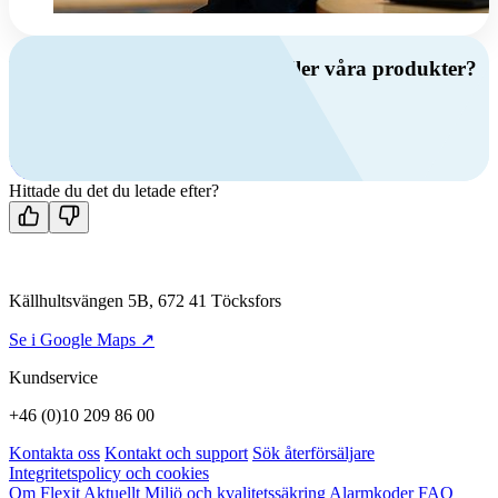
Har du frågor om ventilation eller våra produkter?
Ring oss
+46 (0)10 209 86 00
Mån-fre 08:00 - 16:00
Kontakta oss
Hittade du det du letade efter?
Källhultsvängen 5B, 672 41 Töcksfors
Se i Google Maps ↗
Kundservice
+46 (0)10 209 86 00
Kontakta oss
Kontakt och support
Sök återförsäljare
Integritetspolicy och cookies
Om Flexit
Aktuellt
Miljö och kvalitetssäkring
Alarmkoder
FAQ