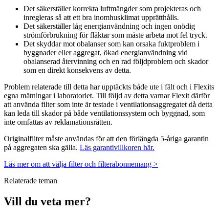
Det säkerställer korrekta luftmängder som projekteras och
inregleras så att ett bra inomhusklimat upprätthålls.
Det säkerställer låg energianvändning och ingen onödig
strömförbrukning för fläktar som måste arbeta mot fel tryck.
Det skyddar mot obalanser som kan orsaka fuktproblem i
byggnader eller aggregat, ökad energianvändning vid
obalanserad återvinning och en rad följdproblem och skador
som en direkt konsekvens av detta.
Problem relaterade till detta har upptäckts både ute i fält och i Flexits
egna mätningar i laboratoriet. Till följd av detta varnar Flexit därför
att använda filter som inte är testade i ventilationsaggregatet då detta
kan leda till skador på både ventilationssystem och byggnad, som
inte omfattas av reklamationsrätten.
Originalfilter måste användas för att den förlängda 5-åriga garantin
på aggregaten ska gälla.
Läs garantivillkoren här.
Läs mer om att välja filter och filterabonnemang >
Relaterade teman
Vill du veta mer?