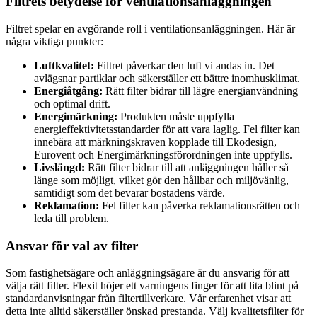
Filtrets betydelse för ventilationsanläggningen
Filtret spelar en avgörande roll i ventilationsanläggningen. Här är
några viktiga punkter:
Luftkvalitet:
Filtret påverkar den luft vi andas in. Det
avlägsnar partiklar och säkerställer ett bättre inomhusklimat.
Energiåtgång:
Rätt filter bidrar till lägre energianvändning
och optimal drift.
Energimärkning:
Produkten måste uppfylla
energieffektivitetsstandarder för att vara laglig. Fel filter kan
innebära att märkningskraven kopplade till Ekodesign,
Eurovent och Energimärkningsförordningen inte uppfylls.
Livslängd:
Rätt filter bidrar till att anläggningen håller så
länge som möjligt, vilket gör den hållbar och miljövänlig,
samtidigt som det bevarar bostadens värde.
Reklamation:
Fel filter kan påverka reklamationsrätten och
leda till problem.
Ansvar för val av filter
Som fastighetsägare och anläggningsägare är du ansvarig för att
välja rätt filter. Flexit höjer ett varningens finger för att lita blint på
standardanvisningar från filtertillverkare. Vår erfarenhet visar att
detta inte alltid säkerställer önskad prestanda. Välj kvalitetsfilter för