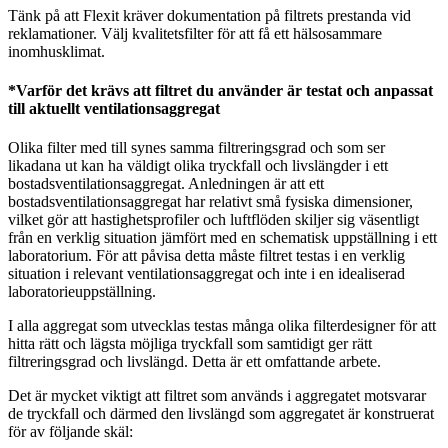
Tänk på att Flexit kräver dokumentation på filtrets prestanda vid
reklamationer. Välj kvalitetsfilter för att få ett hälsosammare
inomhusklimat.
*Varför det krävs att filtret du använder är testat och anpassat
till aktuellt ventilationsaggregat
Olika filter med till synes samma filtreringsgrad och som ser
likadana ut kan ha väldigt olika tryckfall och livslängder i ett
bostadsventilationsaggregat. Anledningen är att ett
bostadsventilationsaggregat har relativt små fysiska dimensioner,
vilket gör att hastighetsprofiler och luftflöden skiljer sig väsentligt
från en verklig situation jämfört med en schematisk uppställning i ett
laboratorium. För att påvisa detta måste filtret testas i en verklig
situation i relevant ventilationsaggregat och inte i en idealiserad
laboratorieuppställning.
I alla aggregat som utvecklas testas många olika filterdesigner för att
hitta rätt och lägsta möjliga tryckfall som samtidigt ger rätt
filtreringsgrad och livslängd. Detta är ett omfattande arbete.
Det är mycket viktigt att filtret som används i aggregatet motsvarar
de tryckfall och därmed den livslängd som aggregatet är konstruerat
för av följande skäl: