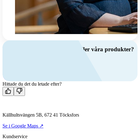
Har du frågor om ventilation eller våra produkter?
Ring oss
+46 (0)10 209 86 00
Mån-fre 08:00 - 16:00
Kontakta oss
Hittade du det du letade efter?
Källhultsvängen 5B, 672 41 Töcksfors
Se i Google Maps ↗
Kundservice