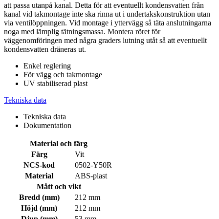
att passa utanpå kanal. Detta för att eventuellt kondensvatten från
kanal vid takmontage inte ska rinna ut i undertakskonstruktion utan
via ventilöppningen. Vid montage i yttervägg så täta anslutningarna
noga med lämplig tätningsmassa. Montera röret för
väggenomföringen med några graders lutning utåt så att eventuellt
kondensvatten dräneras ut.
Enkel reglering
För vägg och takmontage
UV stabiliserad plast
Tekniska data
Tekniska data
Dokumentation
Material och färg
Färg
Vit
NCS-kod
0502-Y50R
Material
ABS-plast
Mått och vikt
Bredd (mm)
212 mm
Höjd (mm)
212 mm
Djup (mm)
53 mm