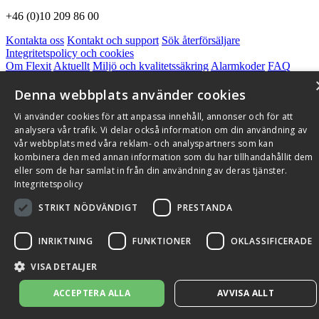
+46 (0)10 209 86 00
Kontakta oss
Kontakt och support
Sök återförsäljare
Integritetspolicy och cookies
Om Flexit
Aktuellt
Miljö och kvalitetssäkring
Alarmkoder
FAQ
Qnister Visselblåsningsfunktion
Denna webbplats använder cookies
© 2026 Flexit AB. Alla rättigheter förbehållna
Vi använder cookies för att anpassa innehåll, annonser och för att
Aktuellt
Miljö och kvalitetssäkring
analysera vår trafik. Vi delar också information om din användning av
vår webbplats med våra reklam- och analyspartners som kan
kombinera den med annan information som du har tillhandahållit dem
eller som de har samlat in från din användning av deras tjänster.
Integritetspolicy
STRIKT NÖDVÄNDIGT
PRESTANDA
INRIKTNING
FUNKTIONER
OKLASSIFICERADE
VISA DETALJER
ACCEPTERA ALLA
AVVISA ALLT