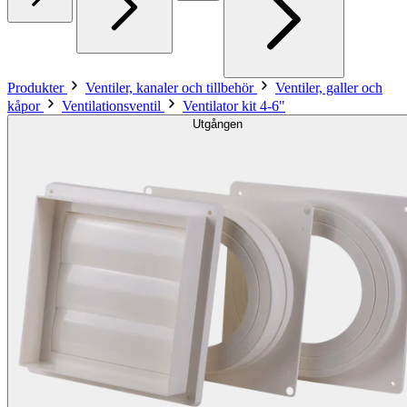
Produkter
Ventiler, kanaler och tillbehör
Ventiler, galler och
kåpor
Ventilationsventil
Ventilator kit 4-6"
Utgången