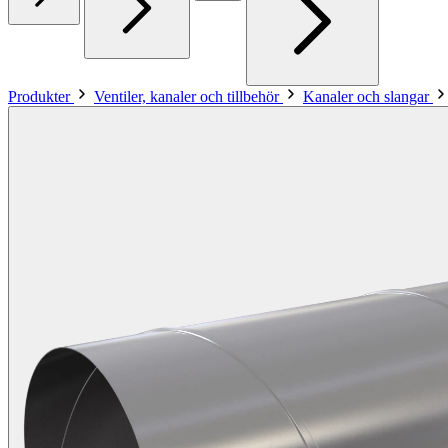
Produkter
Ventiler, kanaler och tillbehör
Kanaler och slangar