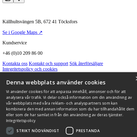
Källhultsvängen 5B, 672 41 Töcksfors
Se i Google Maps ↗
Kundservice
+46 (0)10 209 86 00
Kontakta oss
Kontakt och support
Sök återförsäljare
Integritetspolicy och cookies
Om Flexit
Aktuellt
Miljö och kvalitetssäkring
Alarmkoder
FAQ
Qnister Visselblåsningsfunktion
Denna webbplats använder cookies
© 2026 Flexit AB. Alla rättigheter förbehållna
Vi använder cookies för att anpassa innehåll, annonser och för att
analysera vår trafik. Vi delar också information om din användning av
Aktuellt
Miljö och kvalitetssäkring
vår webbplats med våra reklam- och analyspartners som kan
kombinera den med annan information som du har tillhandahållit dem
eller som de har samlat in från din användning av deras tjänster.
Integritetspolicy
STRIKT NÖDVÄNDIGT
PRESTANDA