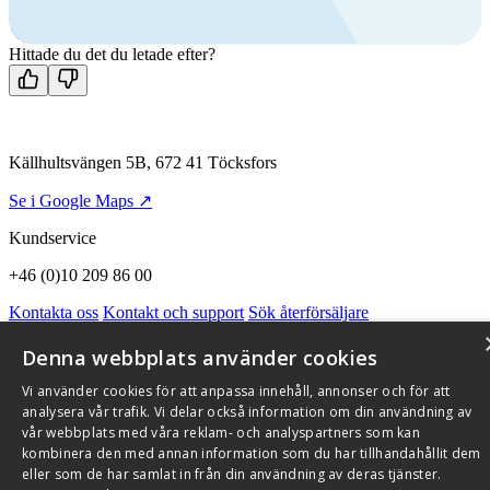
Mån-fre 08:00 - 16:00
Kontakta oss
Hittade du det du letade efter?
Källhultsvängen 5B, 672 41 Töcksfors
Se i Google Maps ↗
Kundservice
+46 (0)10 209 86 00
Kontakta oss
Kontakt och support
Sök återförsäljare
Integritetspolicy och cookies
Om Flexit
Aktuellt
Miljö och kvalitetssäkring
Alarmkoder
FAQ
Denna webbplats använder cookies
Qnister Visselblåsningsfunktion
Vi använder cookies för att anpassa innehåll, annonser och för att
© 2026 Flexit AB. Alla rättigheter förbehållna
analysera vår trafik. Vi delar också information om din användning av
vår webbplats med våra reklam- och analyspartners som kan
Aktuellt
Miljö och kvalitetssäkring
kombinera den med annan information som du har tillhandahållit dem
eller som de har samlat in från din användning av deras tjänster.