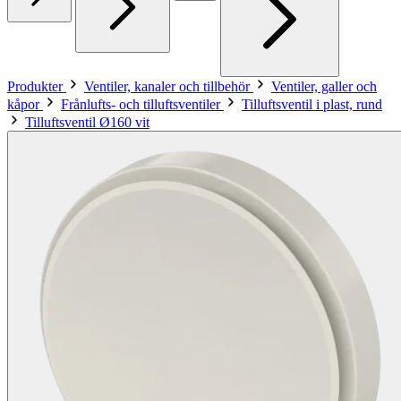
Produkter
Ventiler, kanaler och tillbehör
Ventiler, galler och
kåpor
Frånlufts- och tilluftsventiler
Tilluftsventil i plast, rund
Tilluftsventil Ø160 vit