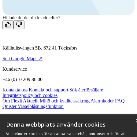
+46 (0)10 209 86 00
Mån-fre 08:00 - 16:00
Kontakta oss
Hittade du det du letade efter?
Källhultsvängen 5B, 672 41 Töcksfors
Se i Google Maps ↗
Kundservice
+46 (0)10 209 86 00
Kontakta oss
Kontakt och support
Sök återförsäljare
Integritetspolicy och cookies
Om Flexit
Aktuellt
Miljö och kvalitetssäkring
Alarmkoder
FAQ
Qnister Visselblåsningsfunktion
© 2026 Flexit AB. Alla rättigheter förbehållna
Denna webbplats använder cookies
Aktuellt
Miljö och kvalitetssäkring
Vi använder cookies för att anpassa innehåll, annonser och för att