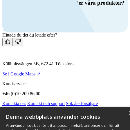
Har du frågor om ventilation eller våra produkter?
Ring oss
+46 (0)10 209 86 00
Mån-fre 08:00 - 16:00
Kontakta oss
Hittade du det du letade efter?
Källhultsvängen 5B, 672 41 Töcksfors
Se i Google Maps ↗
Kundservice
+46 (0)10 209 86 00
Kontakta oss
Kontakt och support
Sök återförsäljare
Integritetspolicy och cookies
Om Flexit
Aktuellt
Miljö och kvalitetssäkring
Alarmkoder
FAQ
Denna webbplats använder cookies
Qnister Visselblåsningsfunktion
Vi använder cookies för att anpassa innehåll, annonser och för att
© 2026 Flexit AB. Alla rättigheter förbehållna