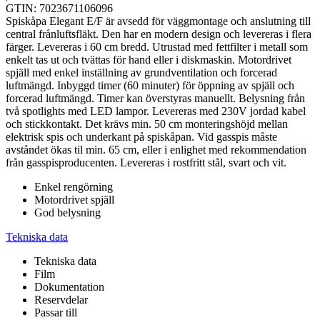
GTIN: 7023671106096
Spiskåpa Elegant E/F är avsedd för väggmontage och anslutning till
central frånluftsfläkt. Den har en modern design och levereras i flera
färger. Levereras i 60 cm bredd. Utrustad med fettfilter i metall som
enkelt tas ut och tvättas för hand eller i diskmaskin. Motordrivet
spjäll med enkel inställning av grundventilation och forcerad
luftmängd. Inbyggd timer (60 minuter) för öppning av spjäll och
forcerad luftmängd. Timer kan överstyras manuellt. Belysning från
två spotlights med LED lampor. Levereras med 230V jordad kabel
och stickkontakt. Det krävs min. 50 cm monteringshöjd mellan
elektrisk spis och underkant på spiskåpan. Vid gasspis måste
avståndet ökas til min. 65 cm, eller i enlighet med rekommendation
från gasspisproducenten. Levereras i rostfritt stål, svart och vit.
Enkel rengörning
Motordrivet spjäll
God belysning
Tekniska data
Tekniska data
Film
Dokumentation
Reservdelar
Passar till