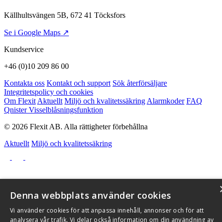
Källhultsvängen 5B, 672 41 Töcksfors
Se i Google Maps ↗
Kundservice
+46 (0)10 209 86 00
Kontakta oss
Kontakt och support
Sök återförsäljare
Integritetspolicy och cookies
Om Flexit
Aktuellt
Miljö och kvalitetssäkring
Alarmkoder
FAQ
Qnister Visselblåsningsfunktion
© 2026 Flexit AB. Alla rättigheter förbehållna
Aktuellt
Miljö och kvalitetssäkring
Denna webbplats använder cookies
Vi använder cookies för att anpassa innehåll, annonser och för att
analysera vår trafik. Vi delar också information om din användning av