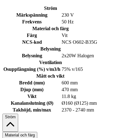
Ström
Märkspänning
230 V
Frekvens
50 Hz
Material och färg
Färg
Vit
NCS-kod
NCS O602-B35G
Belysning
Belysning
2x20W Halogen
Ventilation
Osuppfångning (%) v/m3/h
75% v/165
Mått och vikt
Bredd (mm)
600 mm
Djup (mm)
470 mm
Vikt
11.8 kg
Kanalanslutning (Ø)
Ø160 (Ø125) mm
Takhöjd, min/max
2370 - 2740 mm
Ström
Material och färg