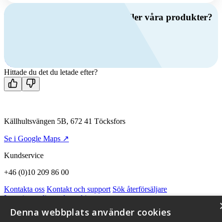
Har du frågor om ventilation eller våra produkter?
Ring oss
+46 (0)10 209 86 00
Mån-fre 08:00 - 16:00
Kontakta oss
Hittade du det du letade efter?
Källhultsvängen 5B, 672 41 Töcksfors
Se i Google Maps ↗
Kundservice
+46 (0)10 209 86 00
Kontakta oss
Kontakt och support
Sök återförsäljare
Integritetspolicy och cookies
Om Flexit
Aktuellt
Miljö och kvalitetssäkring
Alarmkoder
FAQ
Denna webbplats använder cookies
Qnister Visselblåsningsfunktion