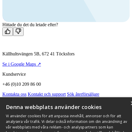
Ring oss
+46 (0)10 209 86 00
Mån-fre 08:00 - 16:00
Kontakta oss
Hittade du det du letade efter?
Källhultsvängen 5B, 672 41 Töcksfors
Se i Google Maps ↗
Kundservice
+46 (0)10 209 86 00
Kontakta oss
Kontakt och support
Sök återförsäljare
Integritetspolicy och cookies
Om Flexit
Aktuellt
Miljö och kvalitetssäkring
Alarmkoder
FAQ
Denna webbplats använder cookies
Qnister Visselblåsningsfunktion
Vi använder cookies för att anpassa innehåll, annonser och för att
© 2026 Flexit AB. Alla rättigheter förbehållna
analysera vår trafik. Vi delar också information om din användning av
vår webbplats med våra reklam- och analyspartners som kan
Aktuellt
Miljö och kvalitetssäkring